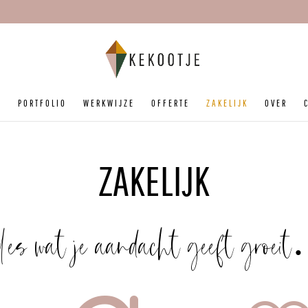
P
PORTFOLIO
WERKWIJZE
OFFERTE
ZAKELIJK
OVER
ZAKELIJK
les wat je aandacht geeft groe