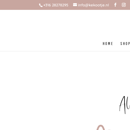
+316 28278295
info@kekootje.nl
HOME
SHO
Al