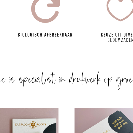

BIOLOGISCH AFBREEKBAAR
KEUZE UIT DIV
BLOEMZADE
je is specialist in drukwerk op groe