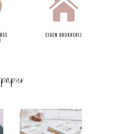


ERSE
EIGEN DRUKKERIJ
N
ipapier