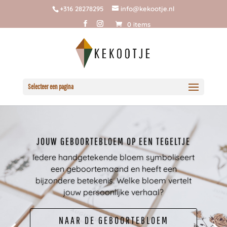
+316 28278295
info@kekootje.nl
0 items
Selecteer een pagina
JOUW GEBOORTEBLOEM OP EEN TEGELTJE
Iedere handgetekende bloem symboliseert
een geboortemaand en heeft een
bijzondere betekenis
.
Welke bloem vertelt
jouw persoonlijke verhaal?
Een selectie van onze geboortekaartjes.
NAAR DE GEBOORTEBLOEM