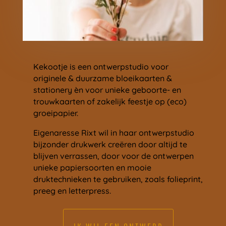
Kekootje is een ontwerpstudio voor
originele & duurzame bloeikaarten &
stationery èn voor unieke geboorte- en
trouwkaarten of zakelijk feestje op (eco)
groeipapier.
Eigenaresse Rixt wil in haar ontwerpstudio
bijzonder drukwerk creëren door altijd te
blijven verrassen, door voor de ontwerpen
unieke papiersoorten en mooie
druktechnieken te gebruiken, zoals folieprint,
preeg en letterpress.