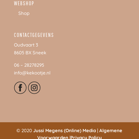
WEBSHOP
Shop
CONTACTGEGEVENS
Oudvaart 3
8605 BX Sneek
06 – 28278295
info@kekootje.nl
© 2020
Jussi Megens (Online) Media
|
Algemene
Voorwaarden
|
Privacy Policy