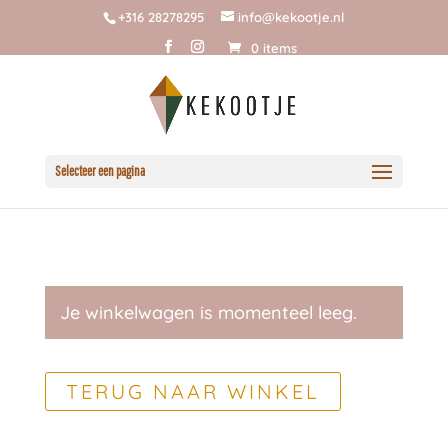
+316 28278295
info@kekootje.nl
0 items
Selecteer een pagina
Je winkelwagen is momenteel leeg.
TERUG NAAR WINKEL